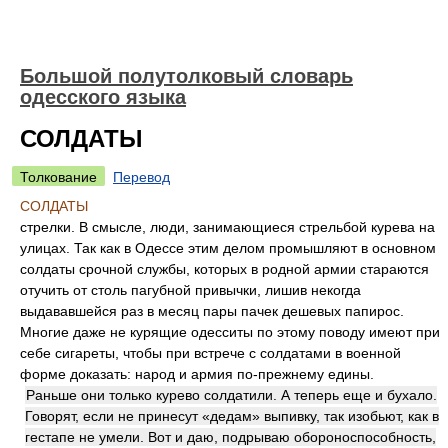
Большой полутолковый словарь
одесского языка
СОЛДАТЫ
Толкование
Перевод
СОЛДАТЫ
стрелки. В смысле, люди, занимающиеся стрельбой курева на
улицах. Так как в Одессе этим делом промышляют в основном
солдаты срочной службы, которых в родной армии стараются
отучить от столь пагубной привычки, лишив некогда
выдававшейся раз в месяц пары пачек дешевых папирос.
Многие даже не курящие одесситы по этому поводу имеют при
себе сигареты, чтобы при встрече с солдатами в военной
форме доказать: народ и армия по-прежнему едины.
Раньше они только курево солдатили. А теперь еще и бухало.
Говорят, если не принесут «дедам» выпивку, так изобьют, как в
гестапе не умели. Вот и даю, подрываю обороноспособность,